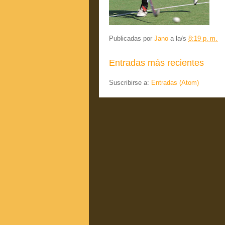
Publicadas por
Jano
a la/s
8:19 p. m.
Entradas más recientes
Suscribirse a:
Entradas (Atom)