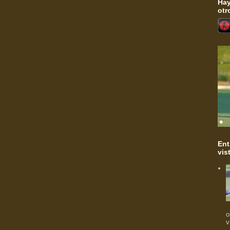
Hay
otr
Ent
vis
o
v