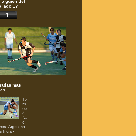
 alguien del
o lado...?
radas mas
tas
To
rn
eo
4
Na
ci
nes. Argentina
s India.-