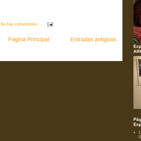
No hay comentarios.:
Página Principal
Entradas antiguas
Exp
AR
Pág
Esp
1
R