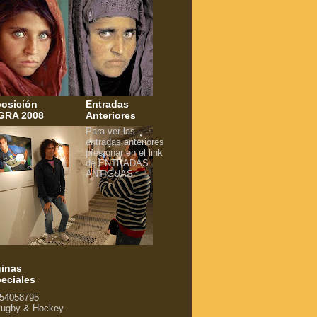
osición
Entradas
GRA 2008
Anteriores
Para ver las
entradas anteriores
presionar en el link
de ENTRADAS
ANTIGUAS
inas
eciales
54058795
ugby & Hockey