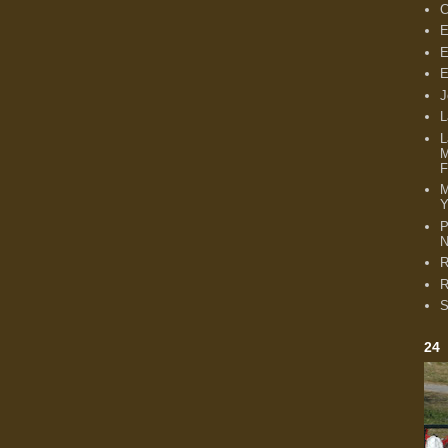
C
E
E
E
J
L
L
M
F
Y
P
N
R
R
S
24