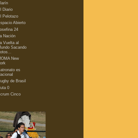
larín
l Diario
l Pelotazo
spacio Abierto
osefina 24
a Nación
a Vuelta al
undo Sacando
otos...
MOMA New
ork
atronato es
acional
ugby de Brasil
uta 0
crum Cinco