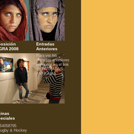
osición
Entradas
GRA 2008
Anteriores
Para ver las
entradas anteriores
presionar en el link
de ENTRADAS
ANTIGUAS
inas
eciales
54058795
ugby & Hockey