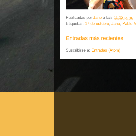
Publicadas por
Jano
a la/s
11:12 p. m.
Etiquetas:
17 de octubre
,
Jano
,
Pablo M
Entradas más recientes
Suscribirse a:
Entradas (Atom)