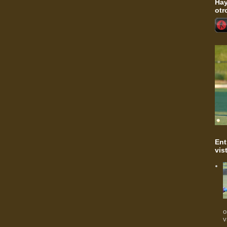
Hay
otr
Ent
vis
o
v