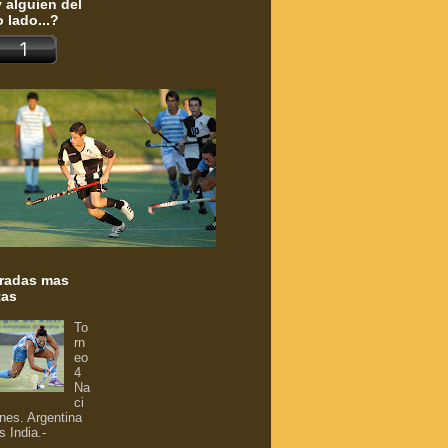
 alguien del
o lado...?
radas mas
tas
To
rn
eo
4
Na
ci
nes. Argentina
s India.-