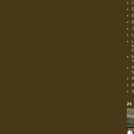
C
E
E
E
J
L
L
M
F
Y
P
N
R
R
S
24