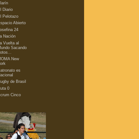
larín
l Diario
l Pelotazo
spacio Abierto
osefina 24
a Nación
a Vuelta al
undo Sacando
otos...
MOMA New
ork
atronato es
acional
ugby de Brasil
uta 0
crum Cinco