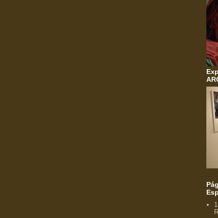
Exp
AR
Pág
Esp
1
R