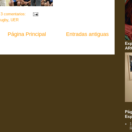
3 comentarios:
ugby
,
UER
Página Principal
Entradas antiguas
Exp
AR
Pág
Esp
1
R