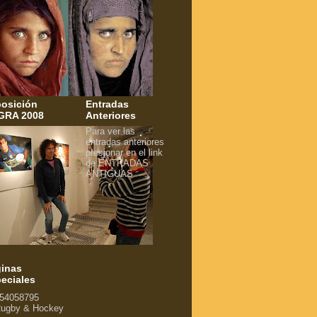
osición
Entradas
GRA 2008
Anteriores
Para ver las
entradas anteriores
presionar en el link
de ENTRADAS
ANTIGUAS
inas
eciales
54058795
ugby & Hockey