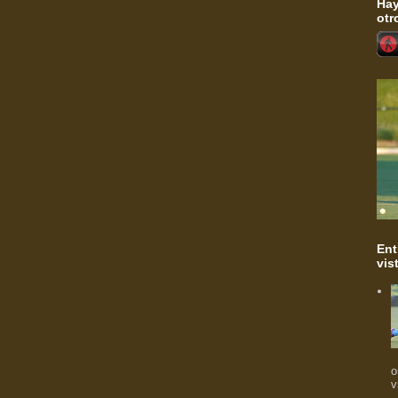
Hay
otr
Ent
vis
o
v