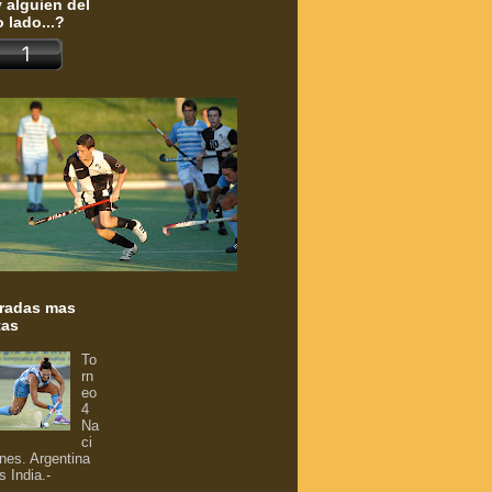
 alguien del
o lado...?
radas mas
tas
To
rn
eo
4
Na
ci
nes. Argentina
s India.-