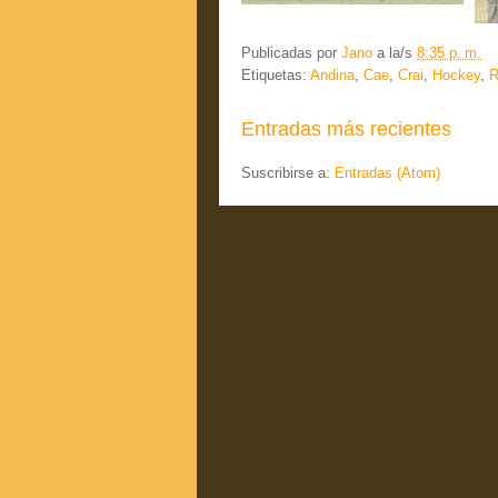
Publicadas por
Jano
a la/s
8:35 p. m.
Etiquetas:
Andina
,
Cae
,
Crai
,
Hockey
,
R
Entradas más recientes
Suscribirse a:
Entradas (Atom)