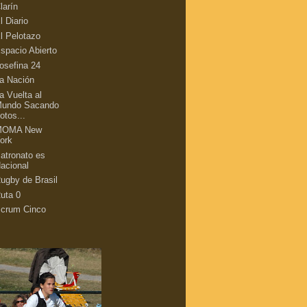
larín
l Diario
l Pelotazo
spacio Abierto
osefina 24
a Nación
a Vuelta al
undo Sacando
otos...
MOMA New
ork
atronato es
acional
ugby de Brasil
uta 0
crum Cinco