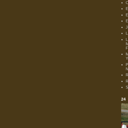
C
E
E
E
J
L
L
M
F
Y
P
N
R
R
S
24