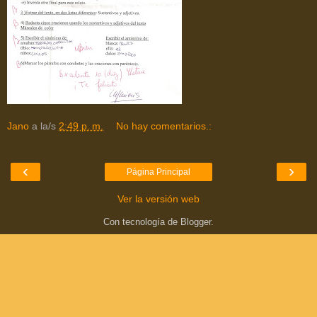
Jano
a la/s
2:49 p. m.
No hay comentarios.:
‹
›
Página Principal
Ver la versión web
Con tecnología de
Blogger
.