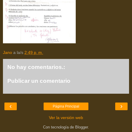
Jano
a la/s
2:49 p. m.
No hay comentarios.:
Publicar un comentario
‹
›
Página Principal
Ver la versión web
Con tecnología de
Blogger
.