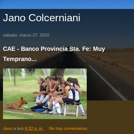
Jano Colcerniani
sábado, marzo 27, 2010
CAE - Banco Provincia Sta. Fe: Muy
Temprano...
Jano
a la/s
6:32 p. m.
No hay comentarios.: