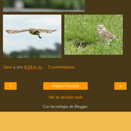
Jano
a la/s
6:53 p. m.
3 comentarios:
‹
›
Página Principal
Ver la versión web
Con tecnología de
Blogger
.