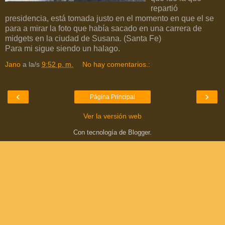
repartió
presidencia, está tomada justo en el momento en que el se
para a mirar la foto que había sacado en una carrera de
midgets en la ciudad de Susana. (Santa Fe)
Para mi sigue siendo un halago.
Jano
a la/s
9:52 p. m.
No hay comentarios.:
‹
›
Página Principal
Ver la versión web
Con tecnología de
Blogger
.