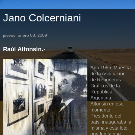
Jano Colcerniani
jueves, enero 08, 2009
Raúl Alfonsín.-
Año 1985, Muestra
de la Asociación
de Reporteros
Gráficos de la
República
Argentina.
Alfonsín en ese
momento
Presidente del
país, inauguraba la
misma y esta foto,
que fué la que