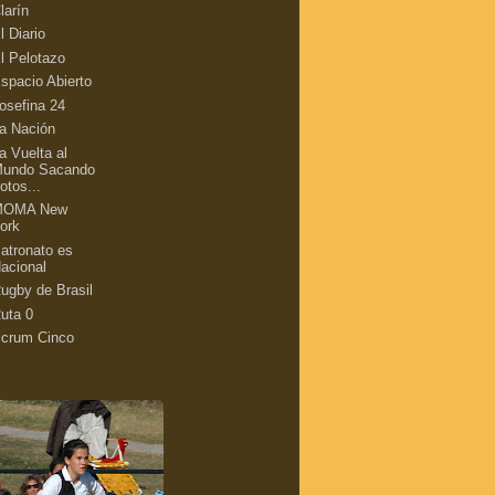
larín
l Diario
l Pelotazo
spacio Abierto
osefina 24
a Nación
a Vuelta al
undo Sacando
otos...
MOMA New
ork
atronato es
acional
ugby de Brasil
uta 0
crum Cinco