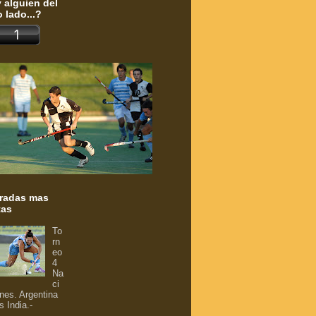
 alguien del
o lado...?
radas mas
tas
To
rn
eo
4
Na
ci
nes. Argentina
s India.-