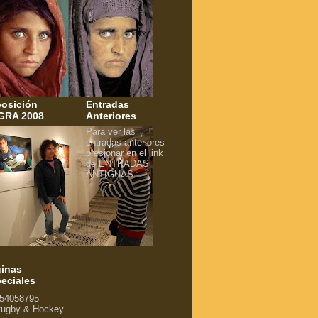
osición
Entradas
GRA 2008
Anteriores
Para ver las
entradas anteriores
presionar en el link
de ENTRADAS
ANTIGUAS
inas
eciales
54058795
ugby & Hockey