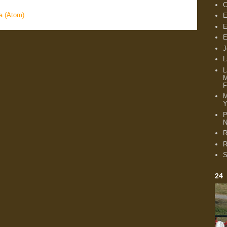
C
a (Atom)
E
E
E
J
L
L
M
F
Y
P
N
R
R
S
24