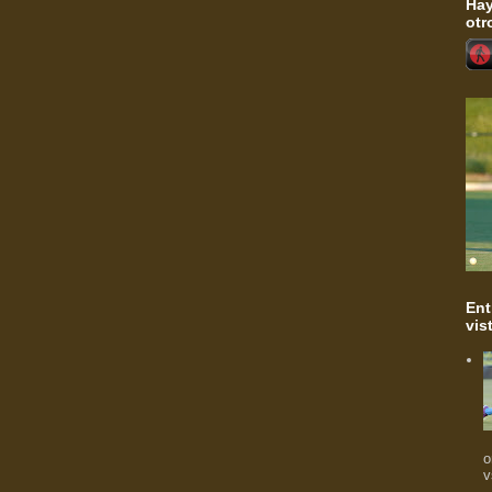
Hay
otr
Ent
vis
o
v