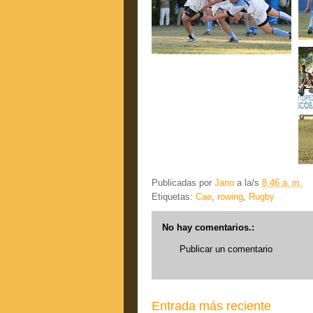
Publicadas por
Jano
a la/s
8:46 a. m.
Etiquetas:
Cae
,
rowing
,
Rugby
No hay comentarios.:
Publicar un comentario
Entrada más reciente