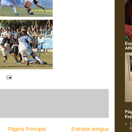
Exp
AR
Pág
Esp
1
Página Principal
Entrada antigua
R