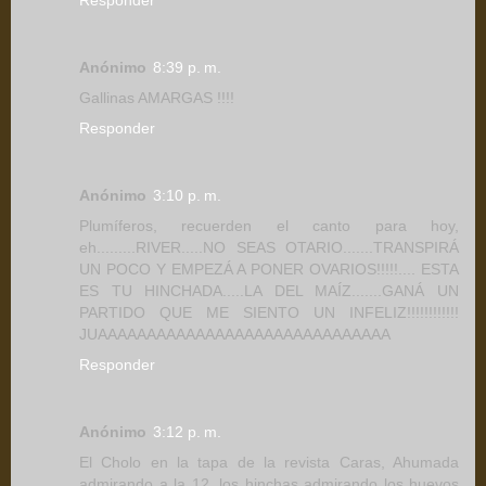
Responder
Anónimo
8:39 p. m.
Gallinas AMARGAS !!!!
Responder
Anónimo
3:10 p. m.
Plumíferos, recuerden el canto para hoy,
eh.........RIVER.....NO SEAS OTARIO.......TRANSPIRÁ
UN POCO Y EMPEZÁ A PONER OVARIOS!!!!!.... ESTA
ES TU HINCHADA.....LA DEL MAÍZ.......GANÁ UN
PARTIDO QUE ME SIENTO UN INFELIZ!!!!!!!!!!!!
JUAAAAAAAAAAAAAAAAAAAAAAAAAAAAAA
Responder
Anónimo
3:12 p. m.
El Cholo en la tapa de la revista Caras, Ahumada
admirando a la 12, los hinchas admirando los huevos