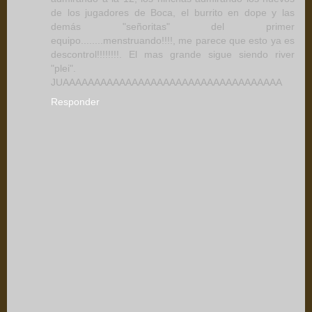
de los jugadores de Boca, el burrito en dope y las
demás "señoritas" del primer
equipo........menstruando!!!!, me parece que esto ya es
descontrol!!!!!!!!. El mas grande sigue siendo river
"plei".
JUAAAAAAAAAAAAAAAAAAAAAAAAAAAAAAAAAAA
Responder