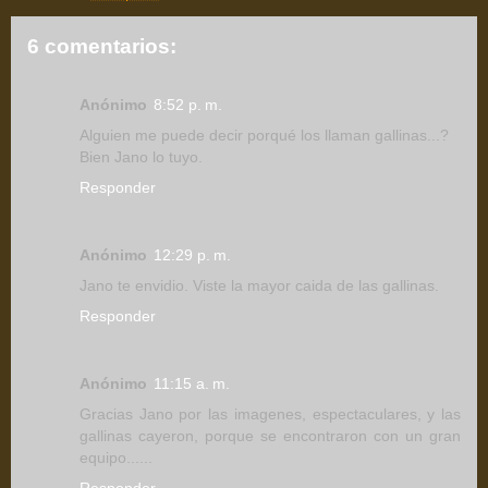
6 comentarios:
Anónimo
8:52 p. m.
Alguien me puede decir porqué los llaman gallinas...?
Bien Jano lo tuyo.
Responder
Anónimo
12:29 p. m.
Jano te envidio. Viste la mayor caida de las gallinas.
Responder
Anónimo
11:15 a. m.
Gracias Jano por las imagenes, espectaculares, y las
gallinas cayeron, porque se encontraron con un gran
equipo......