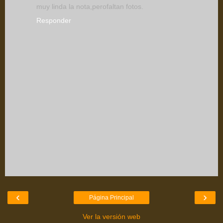
muy linda la nota,perofaltan fotos.
Responder
‹
›
Página Principal
Ver la versión web