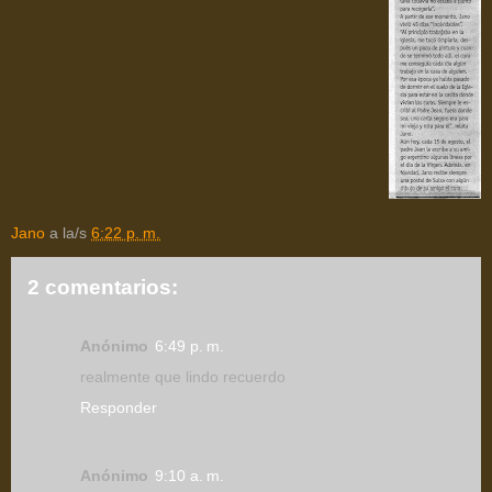
Jano
a la/s
6:22 p. m.
2 comentarios:
Anónimo
6:49 p. m.
realmente que lindo recuerdo
Responder
Anónimo
9:10 a. m.