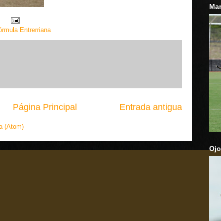
Mar
órmula Entrerriana
Página Principal
Entrada antigua
a (Atom)
Ojo