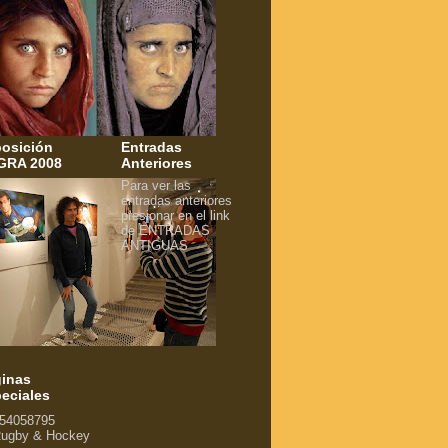
osición
Entradas
GRA 2008
Anteriores
Para ver las
entradas anteriores
presionar en el link
de ENTRADAS
ANTIGUAS
inas
eciales
54058795
ugby & Hockey