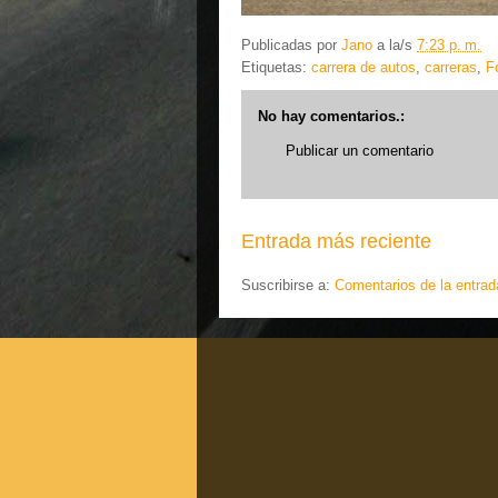
Publicadas por
Jano
a la/s
7:23 p. m.
Etiquetas:
carrera de autos
,
carreras
,
F
No hay comentarios.:
Publicar un comentario
Entrada más reciente
Suscribirse a:
Comentarios de la entrad