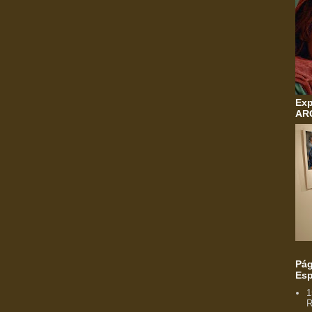
Exp
AR
Pág
Esp
1
R