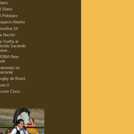
larín
l Diario
l Pelotazo
spacio Abierto
osefina 24
a Nación
a Vuelta al
undo Sacando
otos...
MOMA New
ork
atronato es
acional
ugby de Brasil
uta 0
crum Cinco