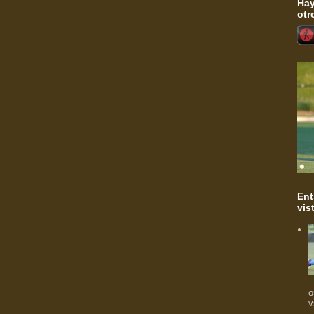
Hay
otr
Ent
vis
o
v