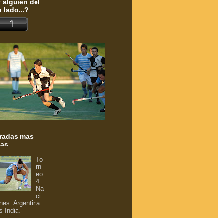
 alguien del
o lado...?
radas mas
tas
To
rn
eo
4
Na
ci
nes. Argentina
s India.-