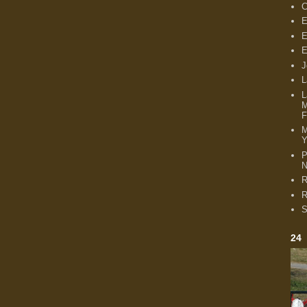
C
E
E
E
J
L
L
M
F
Y
P
N
R
R
S
24