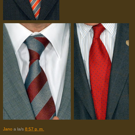
Jano
a la/s
8:57 p. m.