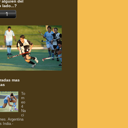
 alguien del
o lado...?
radas mas
tas
To
rn
eo
4
Na
ci
nes. Argentina
s India.-