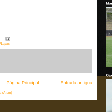
Mar
PLayas
Ojo
Página Principal
Entrada antigua
a (Atom)