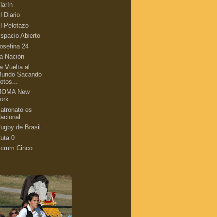
larín
l Diario
l Pelotazo
spacio Abierto
osefina 24
a Nación
a Vuelta al
undo Sacando
otos...
MOMA New
ork
atronato es
acional
ugby de Brasil
uta 0
crum Cinco