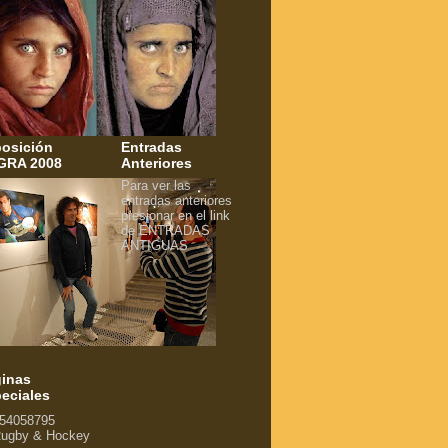
osición
Entradas
GRA 2008
Anteriores
Para ver las
entradas anteriores
presionar en el link
de ENTRADAS
ANTIGUAS
inas
eciales
54058795
ugby & Hockey