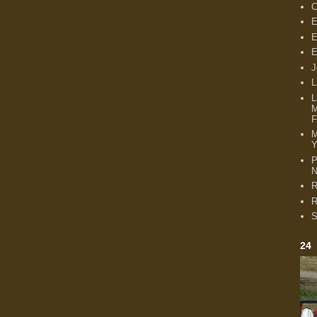
C
E
E
E
J
L
L
M
F
Y
P
N
R
R
S
24