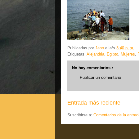
Publicadas por
Jano
a la/s
3:40 p. m.
Etiquetas:
Alejandria
,
Egipto
,
Mujeres
,
No hay comentarios.:
Publicar un comentario
Entrada más reciente
Suscribirse a:
Comentarios de la entrad