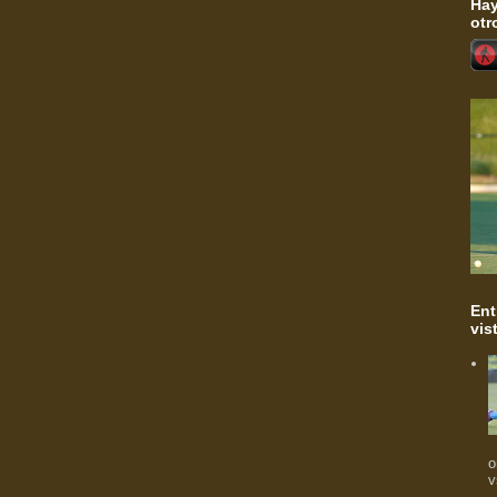
Hay
otr
Ent
vis
o
v