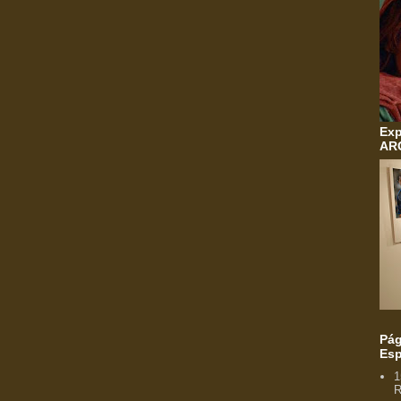
Exp
AR
Pág
Esp
1
R