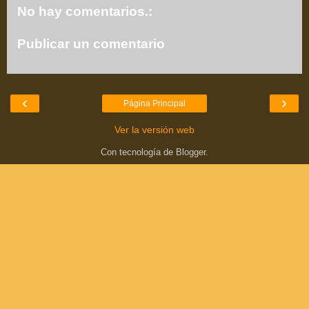
No hay comentarios.:
Publicar un comentario
‹
›
Página Principal
Ver la versión web
Con tecnología de
Blogger
.