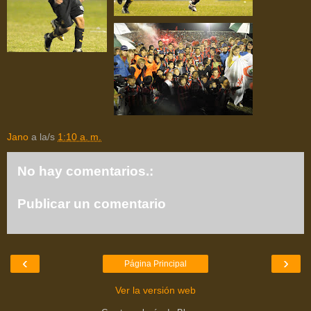
Jano
a la/s
1:10 a. m.
No hay comentarios.:
Publicar un comentario
‹
›
Página Principal
Ver la versión web